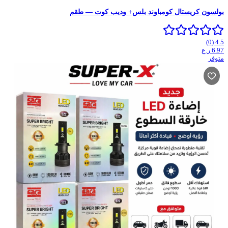
بولسون كريستال كومباوند بلس+ وديب كوت — طقم
)
0
(
4.5
ر.ع
6.97
متوفر