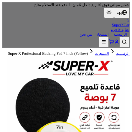
شحن مجاني فوق 10 ر.ع داخل عُمان | الدفع عند الاستلام متاح
EN
S
SuperXCar
عناية فاخرة
الرئيسية
المنتجات
من نحن
Super-X Professional Backing Pad 7 inch (Yellow)
المنتجات
الرئيسية