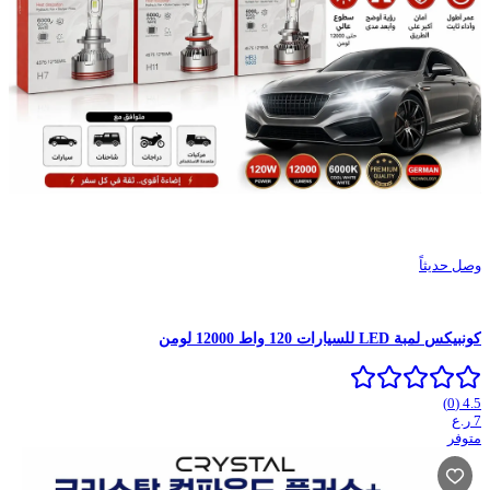
وصل حديثاً
كونبيكس لمبة LED للسيارات 120 واط 12000 لومن
)
0
(
4.5
ر.ع
7
متوفر