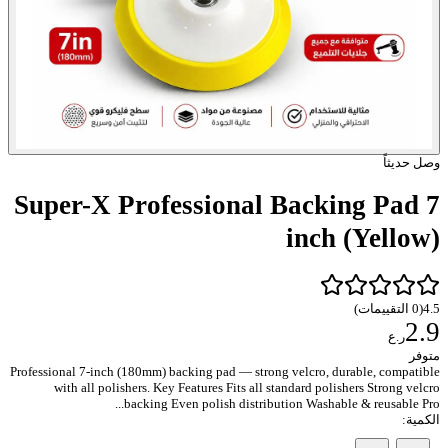
وصل حديثاً
Super-X Professional Backing Pad 7
inch (Yellow)
)
التقييمات
0
(
4.5
2.9
ر.ع
متوفر
Professional 7-inch (180mm) backing pad — strong velcro, durable, compatible
with all polishers. Key Features Fits all standard polishers Strong velcro
backing Even polish distribution Washable & reusable Pro...
:
الكمية