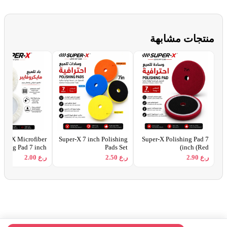
منتجات مشابهة
per-X Microfiber
Super-X 7 inch Polishing
Super-X Polishing Pad 7
ishing Pad 7 inch
Pads Set
inch (Red)
ر.ع 2.90
ر.ع 2.50
ر.ع 2.00