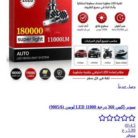
وصل حديثاً
سوبر-إكس 360 درجة LED 11000 لومن (9005/6)
)
0
(
4.5
ر.ع
5.99
متوفر