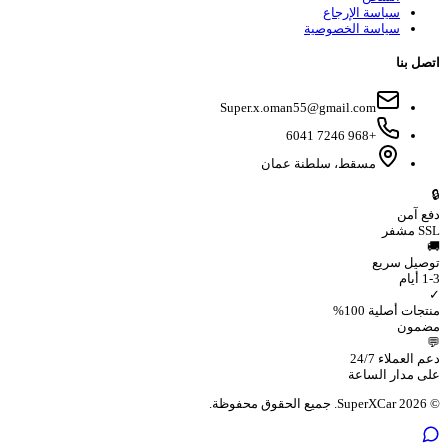
سياسة الإرجاع
سياسة الخصوصية
اتصل بنا
Super.x.oman55@gmail.com
+968 7246 6041
مسقط، سلطنة عمان
🔒
دفع آمن
مشفر
SSL
🚚
توصيل سريع
1-3 أيام
✓
منتجات أصلية 100%
مضمون
💬
دعم العملاء 24/7
على مدار الساعة
جميع الحقوق محفوظة.
SuperXCar.
2026
©