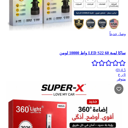
وصل حديثاً
ساكا لمبة LED S22 60 واط 10000 لومن
)
0
(
4.5
ر.ع
6
متوفر