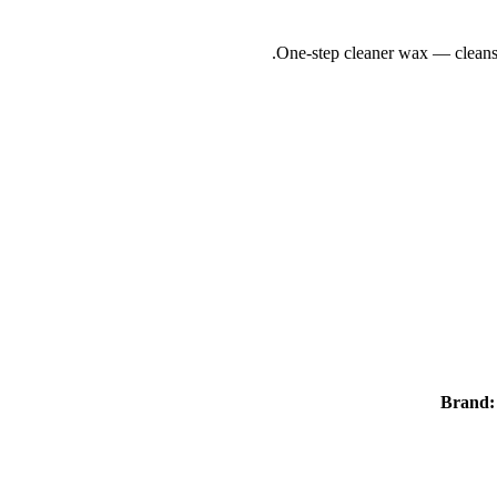
One-step cleaner wax — cleans 
Brand: