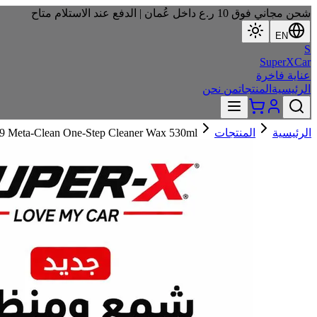
شحن مجاني فوق 10 ر.ع داخل عُمان | الدفع عند الاستلام متاح
EN
S
SuperXCar
عناية فاخرة
الرئيسية
المنتجات
من نحن
9 Meta-Clean One-Step Cleaner Wax 530ml
المنتجات
الرئيسية