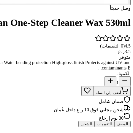
وصل حديثاً
an One-Step Cleaner Wax 530ml
)
التقييمات
0
(
4.5
ر.ع
3.5
متوفر
 Water beading protection High-gloss finish Protects against UV and
contaminants E...
:
الكمية
1
أضف إلى السلة
ضمان شامل
شحن مجاني فوق 10 ر.ع داخل عُمان
30 يوم إرجاع
الوصف
التقييمات
الشحن