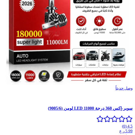
وصل حديثاً
سوبر-إكس 360 درجة LED 11000 لومن (9005/6)
)
0
(
4.5
5.99
ر.ع