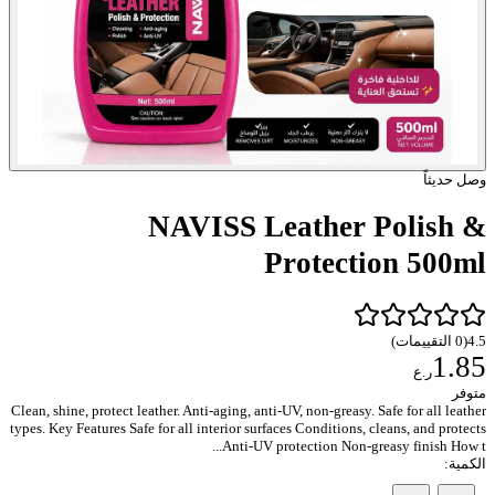
وصل حديثاً
NAVISS Leather Polish &
Protection 500ml
4.5
(
0
التقييمات
)
1.85
ر.ع
متوفر
Clean, shine, protect leather. Anti-aging, anti-UV, non-greasy. Safe for all leather
types. Key Features Safe for all interior surfaces Conditions, cleans, and protects
Anti-UV protection Non-greasy finish How t...
الكمية
: