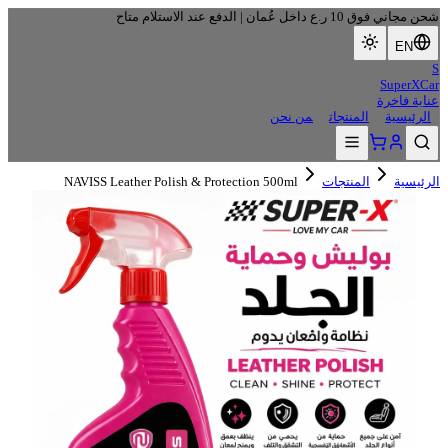
شحن مجاني فوق 10 ر.ع داخل عُمان | الدفع عند الاستلام متاح
EN
S
SuperXCar
عناية فاخرة
الرئيسية
المنتجات
من نحن
الرئيسية
المنتجات
NAVISS Leather Polish & Protection 500ml