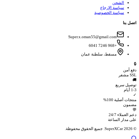
الشحن
سياسة الإرجاع
سياسة الخصوصية
اتصل بنا
Super.x.oman55@gmail.com
+968 7246 6041
مسقط، سلطنة عمان
🔒
دفع آمن
SSL
مشفر
🚚
توصيل سريع
1-3 أيام
✓
منتجات أصلية 100%
مضمون
💬
دعم العملاء 24/7
على مدار الساعة
©
2026
SuperXCar.
جميع الحقوق محفوظة.