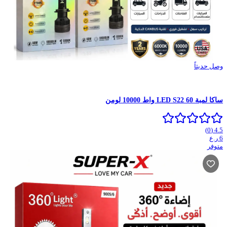
وصل حديثاً
ساكا لمبة LED S22 60 واط 10000 لومن
)
0
(
4.5
6
ر.ع
متوفر