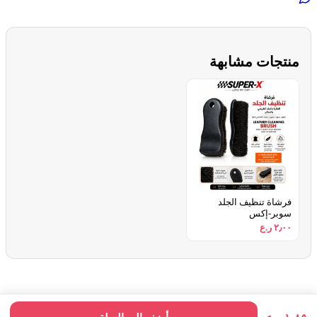
منتجات مشابهة
فرشاة تنظيف الجلد
سوبر-إكس
٢٫٠٠ ر.ع