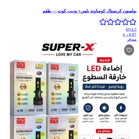
بولسون كريستال كومباوند بلس+ وديب كوت — طقم
)
0
(
4.5
6.97
ر.ع
متوفر