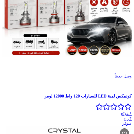
وصل حديثاً
كونبيكس لمبة LED للسيارات 120 واط 12000 لومن
)
0
(
4.5
7
ر.ع
متوفر