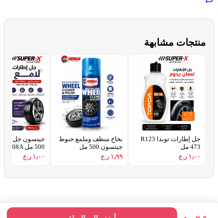
منتجات مشابهة
جل إطارات توبدا R123
بخاخ منظف وملمع جنوط
جيتسون جل إطارا
473 مل
جيتسون 500 مل
500 مل GT-7108A
١٫٠٠ ر.ع
١٫٩٩ ر.ع
١٫٠٠ ر.ع