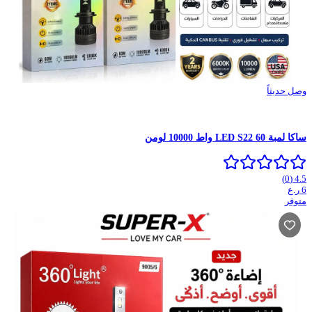
وصل حديثاً
ساكا لمبة LED S22 60 واط 10000 لومن
)
0
(
4.5
6
ر.ع
متوفر