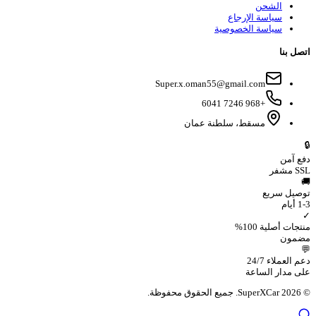
الشحن
سياسة الإرجاع
سياسة الخصوصية
اتصل بنا
Super.x.oman55@gmail.com
+968 7246 6041
مسقط، سلطنة عمان
🔒
دفع آمن
SSL
مشفر
🚚
توصيل سريع
1-3 أيام
✓
منتجات أصلية 100%
مضمون
💬
دعم العملاء 24/7
على مدار الساعة
©
2026
SuperXCar.
جميع الحقوق محفوظة.