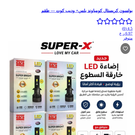
بولسون كريستال كومباوند بلس+ وديب كوت — طقم
)
0
(
4.5
6.97
ر.ع
متوفر