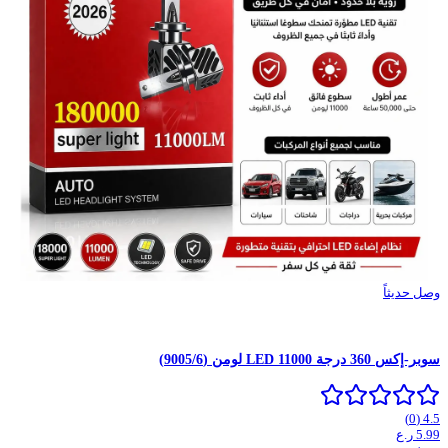
وصل حديثاً
سوبر-إكس 360 درجة LED 11000 لومن (9005/6)
)
0
(
4.5
5.99
ر.ع