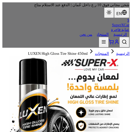
شحن مجاني فوق 10 ر.ع داخل عُمان | الدفع عند الاستلام متاح
EN
S
SuperXCar
عناية فاخرة
الرئيسية
المنتجات
من نحن
الرئيسية
المنتجات
LUXEN High Gloss Tire Shine 450ml