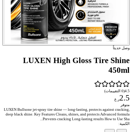
وصل حديثاً
LUXEN High Gloss Tire Shine
450ml
4.5
(
0
التقييمات
)
2.5
ر.ع
متوفر
LUXEN Bullsone jet-spray tire shine — long-lasting, protects against cracking,
deep black shine. Key Features Cleans, shines, and protects Advanced formula
Prevents cracking Long-lasting results How to Use Sha...
الكمية
: