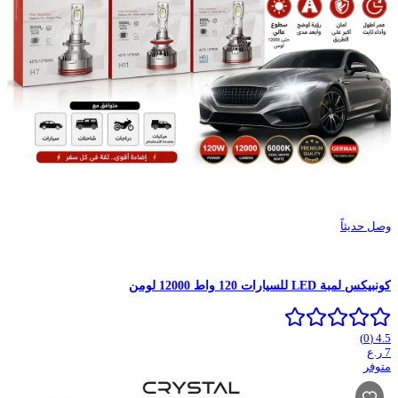
وصل حديثاً
كونبيكس لمبة LED للسيارات 120 واط 12000 لومن
)
0
(
4.5
7
ر.ع
متوفر