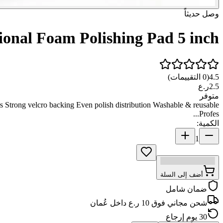
وصل حديثاً
ional Foam Polishing Pad 5 inch
)
التقييمات
0
(
4.5
ر.ع
2.5
متوفر
rs Strong velcro backing Even polish distribution Washable & reusable
Profes...
:
الكمية
1
أضف إلى السلة
ضمان شامل
شحن مجاني فوق 10 ر.ع داخل عُمان
30 يوم إرجاع
الوصف
التقييمات
الشحن