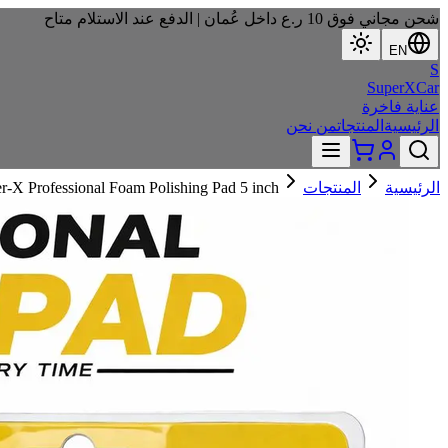
شحن مجاني فوق 10 ر.ع داخل عُمان | الدفع عند الاستلام متاح
EN
S
SuperXCar
عناية فاخرة
الرئيسية
المنتجات
من نحن
r-X Professional Foam Polishing Pad 5 inch
المنتجات
الرئيسية